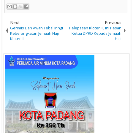
Next
Previous
Gerimis Dan Awan Tebal Iringi
Pelepasan Kloter III, Ini Pesan
Keberangkatan Jemaah Haji
Ketua DPRD Kepada Jemaah
Kloter III
Haji