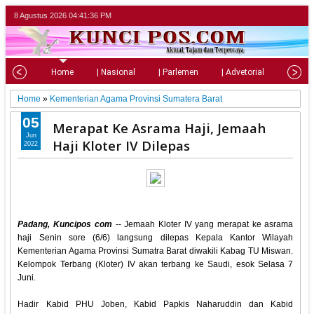
8 Agustus 2026
04:41:37 PM
Home
| Nasional
| Parlemen
| Advetorial
| Pariw
Home
»
Kementerian Agama Provinsi Sumatera Barat
05
Merapat Ke Asrama Haji, Jemaah
Jun
Haji Kloter IV Dilepas
2022
Padang, Kuncipos com
-- Jemaah Kloter IV yang merapat ke asrama
haji Senin sore (6/6) langsung dilepas Kepala Kantor Wilayah
Kementerian Agama Provinsi Sumatra Barat diwakili Kabag TU Miswan.
Kelompok Terbang (Kloter) IV akan terbang ke Saudi, esok Selasa 7
Juni.
Hadir Kabid PHU Joben, Kabid Papkis Naharuddin dan Kabid