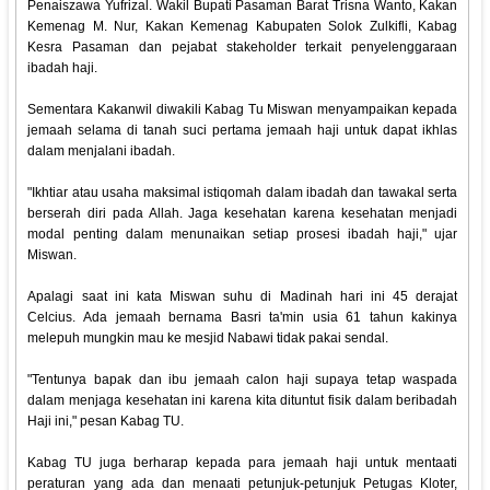
Penaiszawa Yufrizal. Wakil Bupati Pasaman Barat Trisna Wanto, Kakan
Kemenag M. Nur, Kakan Kemenag Kabupaten Solok Zulkifli, Kabag
Kesra Pasaman dan pejabat stakeholder terkait penyelenggaraan
ibadah haji.
Sementara Kakanwil diwakili Kabag Tu Miswan menyampaikan kepada
jemaah selama di tanah suci pertama jemaah haji untuk dapat ikhlas
dalam menjalani ibadah.
"Ikhtiar atau usaha maksimal istiqomah dalam ibadah dan tawakal serta
berserah diri pada Allah. Jaga kesehatan karena kesehatan menjadi
modal penting dalam menunaikan setiap prosesi ibadah haji," ujar
Miswan.
Apalagi saat ini kata Miswan suhu di Madinah hari ini 45 derajat
Celcius. Ada jemaah bernama Basri ta'min usia 61 tahun kakinya
melepuh mungkin mau ke mesjid Nabawi tidak pakai sendal.
"Tentunya bapak dan ibu jemaah calon haji supaya tetap waspada
dalam menjaga kesehatan ini karena kita dituntut fisik dalam beribadah
Haji ini," pesan Kabag TU.
Kabag TU juga berharap kepada para jemaah haji untuk mentaati
peraturan yang ada dan menaati petunjuk-petunjuk Petugas Kloter,