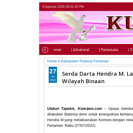
6 Agustus 2026
06:51:46 PM
Home
| Nasional
| Parlemen
| Advetorial
| Pariwisata
| T
Home
»
Kabupaten Padang Pariaman
27
Serda Darta Hendra M. L
Jul
Wilayah Binaan
2022
Ulakan Tapakis, Kuncipos.com
– Upaya membang
dilakukan Babinsa demi untuk terwujudnya kemanun
Hendra M yang melaksanakan Komsos dengan nelay
Pariaman. Rabu (27/07/2022).