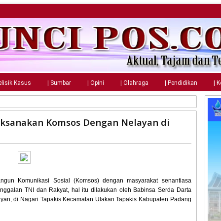
elisik Kasus
| Sumbar
| Opini
| Olahraga
| Pendidikan
| 
aksanakan Komsos Dengan Nelayan di
un Komunikasi Sosial (Komsos) dengan masyarakat senantiasa
ggalan TNI dan Rakyat, hal itu dilakukan oleh Babinsa Serda Darta
an, di Nagari Tapakis Kecamatan Ulakan Tapakis Kabupaten Padang