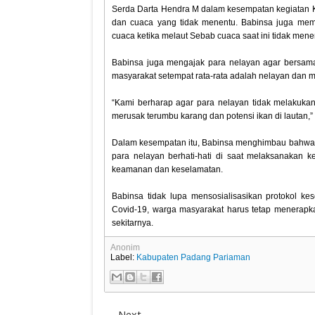
Serda Darta Hendra M dalam kesempatan kegiatan K
dan cuaca yang tidak menentu. Babinsa juga me
cuaca ketika melaut Sebab cuaca saat ini tidak mene
Babinsa juga mengajak para nelayan agar bersama
masyarakat setempat rata-rata adalah nelayan dan m
“Kami berharap agar para nelayan tidak melakukan 
merusak terumbu karang dan potensi ikan di lautan,” 
Dalam kesempatan itu, Babinsa menghimbau bahwa pa
para nelayan berhati-hati di saat melaksanakan k
keamanan dan keselamatan.
Babinsa tidak lupa mensosialisasikan protokol k
Covid-19, warga masyarakat harus tetap menerapka
sekitarnya.
Anonim
Label:
Kabupaten Padang Pariaman
Next