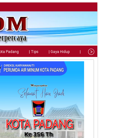
Kota Padang
| Tips
| Gaya Hidup
| Teknologi
| Kuliner
| C