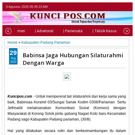
6 Agustus 2026
05:45:25 AM
| Parlemen
| Advetorial
| Pariwisata
| Telisik Kasus
| Su
Home
»
Kabupaten Padang Pariaman
29
Babinsa Jaga Hubungan Silaturahmi
Aug
Dengan Warga
2022
Kuncipos.com
- Untuk mempererat tali silaturahmi dan kerja sama yang
baik, Babinsaa Koramil 03/Sungai Sariak Kodim 0308/Pariaman Sertu
Jefrinaldi melaksanakan Komunikasi Sosial (Komsos) dengan
Masyarakat di Korong Solok pintu gabang Nagari Koto baru Kecamatan
Padang sago Kabupaten Padang pariaman, (30/8).
Hal yang dilakukan secara rutin dan berkesinambungan itu dalam