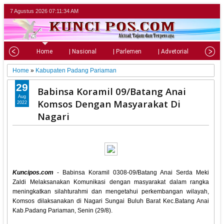
7 Agustus 2026
07:11:36 AM
Home
| Nasional
| Parlemen
| Advetorial
| Pariw
Home
»
Kabupaten Padang Pariaman
29
Babinsa Koramil 09/Batang Anai
Aug
Komsos Dengan Masyarakat Di
2022
Nagari
Kuncipos.com
- Babinsa Koramil 0308-09/Batang Anai Serda Meki
Zaldi Melaksanakan Komunikasi dengan masyarakat dalam rangka
meningkatkan silahturahmi dan mengetahui perkembangan wilayah,
Komsos dilaksanakan di Nagari Sungai Buluh Barat Kec.Batang Anai
Kab.Padang Pariaman, Senin (29/8).