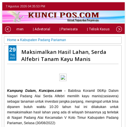
7 Agustus 2026
04:35:54 PM
| Parlemen
| Advetorial
| Pariwisata
| Telisik Kasus
| Su
Home
»
Kabupaten Padang Pariaman
29
Maksimalkan Hasil Lahan, Serda
Aug
Alfebri Tanam Kayu Manis
2022
Kampung Dalam, Kuncipos.com -
Babibsa Koramil 06/Kp Dalsm
Nagari Padang Alai Serda Alfebri memilih kayu manis(casiavera)
sebagai tanaman untuk investasi jangka panjang, mengingat untuk bisa
dipanen butuh waktu 10-20 tahun hal ini dilakukan untuk
memaksimalkan hasil lahan yang ada di wilayah binaannya yg terletak
di Nagari Padang Alai Kecamatan V Koto Timur Kabupaten Padang
Pariaman, Selasa (30/08/2022)