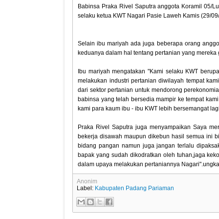
Babinsa Praka Rivel Saputra anggota Koramil 05/
selaku ketua KWT Nagari Pasie Laweh Kamis (29/09/
Selain ibu mariyah ada juga beberapa orang anggo
keduanya dalam hal tentang pertanian yang mereka ge
Ibu mariyah mengatakan "Kami selaku KWT berupa
melakukan industri pertanian diwilayah tempat kami
dari sektor pertanian untuk mendorong perekonomi
babinsa yang telah bersedia mampir ke tempat kam
kami para kaum ibu - ibu KWT lebih bersemangat lagi
Praka Rivel Saputra juga menyampaikan Saya mer
bekerja disawah maupun dikebun hasil semua ini b
bidang pangan namun juga jangan terlalu dipaksaka
bapak yang sudah dikodratkan oleh tuhan,jaga ke
dalam upaya melakukan pertaniannya Nagari".ungk
Anonim
Label:
Kabupaten Padang Pariaman