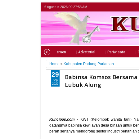
6 Agustus 2026
09:27:54 AM
Home
| Nasional
| Parlemen
| Advetorial
| Pariwisata
| 
Home
»
Kabupaten Padang Pariaman
29
Babinsa Komsos Bersama
Sep
Lubuk Alung
2022
Kuncipos.com
- KWT (Kelompok wanita tani) Na
datangnya babinsa kewilayah desa binaan untuk bert
peran sertanya mendorong sektor industri pertanian 