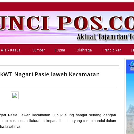
Telisik Kasus
| Sumbar
| Opini
| Olahraga
| Pendidikan
|
 KWT Nagari Pasie laweh Kecamatan
gari Pasie Laweh kecamatan Lubuk alung sangat senang dengan
atap muka serta silaturahmi kepada ibu - ibu yang cukup handal dalam
diwilayahnya.