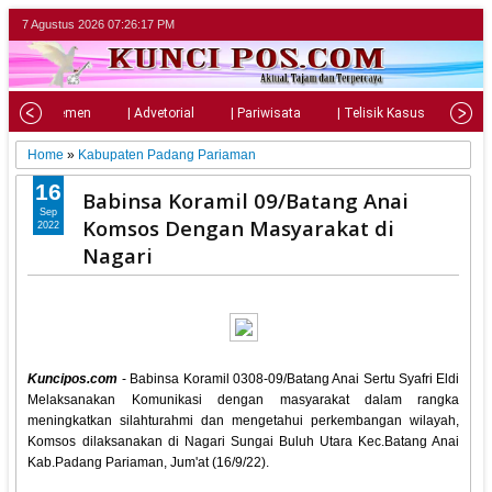
7 Agustus 2026
07:26:19 PM
| Parlemen
| Advetorial
| Pariwisata
| Telisik Kasus
| Su
Home
»
Kabupaten Padang Pariaman
16
Babinsa Koramil 09/Batang Anai
Sep
Komsos Dengan Masyarakat di
2022
Nagari
Kuncipos.com
- Babinsa Koramil 0308-09/Batang Anai Sertu Syafri Eldi
Melaksanakan Komunikasi dengan masyarakat dalam rangka
meningkatkan silahturahmi dan mengetahui perkembangan wilayah,
Komsos dilaksanakan di Nagari Sungai Buluh Utara Kec.Batang Anai
Kab.Padang Pariaman, Jum'at (16/9/22).