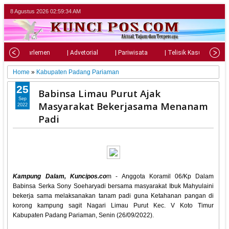
8 Agustus 2026
02:59:35 AM
al
| Parlemen
| Advetorial
| Pariwisata
| Telisik Kasus
| 
Home
»
Kabupaten Padang Pariaman
25
Babinsa Limau Purut Ajak
Sep
Masyarakat Bekerjasama Menanam
2022
Padi
Kampung Dalam, Kuncipos.co
m - Anggota Koramil 06/Kp Dalam
Babinsa Serka Sony Soeharyadi bersama masyarakat Ibuk Mahyulaini
bekerja sama melaksanakan tanam padi guna Ketahanan pangan di
korong kampung sagit Nagari Limau Purut Kec. V Koto Timur
Kabupaten Padang Pariaman, Senin (26/09/2022).