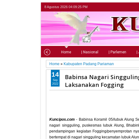
8 Agustus 2026
04:09:27 PM
Home
| Nasional
| Parlemen
|
Home
»
Kabupaten Padang Pariaman
14
Babinsa Nagari Singguli
Sep
Laksanakan Fogging
2022
Kuncipos.com
- Babinsa Koramil 05/lubuk Alung S
nagari singguling, puskesmas lubuk Alung, Bhabi
pendampingan kegiatan Fogging/penyemprotan ny
bertempat di nagari singguling kecamatan lubuk Al