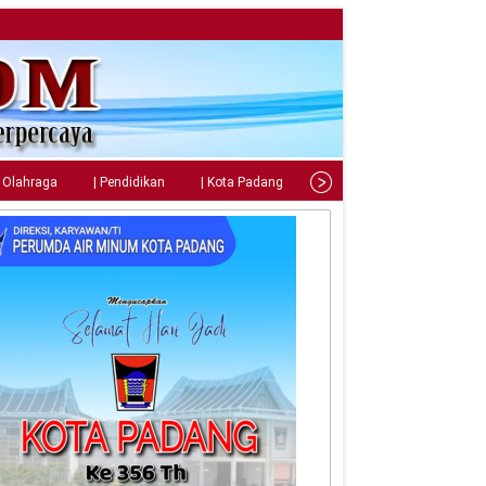
| Olahraga
| Pendidikan
| Kota Padang
| Tips
| Gaya Hidup