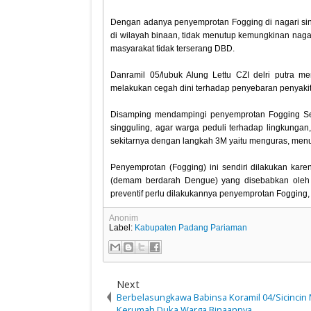
Dengan adanya penyemprotan Fogging di nagari sin
di wilayah binaan, tidak menutup kemungkinan nagar
masyarakat tidak terserang DBD.
Danramil 05/lubuk Alung Lettu CZI delri putra m
melakukan cegah dini terhadap penyebaran penyak
Disamping mendampingi penyemprotan Fogging Ser
singguling, agar warga peduli terhadap lingkunga
sekitarnya dengan langkah 3M yaitu menguras, menu
Penyemprotan (Fogging) ini sendiri dilakukan kar
(demam berdarah Dengue) yang disebabkan oleh 
preventif perlu dilakukannya penyemprotan Fogging, 
Anonim
Label:
Kabupaten Padang Pariaman
Next
Berbelasungkawa Babinsa Koramil 04/Sicincin 
Kerumah Duka Warga Binaannya