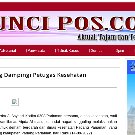
 Advetorial
| Pariwisata
| Telisik Kasus
| Sumbar
| Opini
ng Dampingi Petugas Kesehatan
erka Al Asyhari Kodim 0308/Pariaman bersama, dinas kesehatan, wali
nkamtibmas Aipda Al masra dan staf nagari singguling melaksanakan
amuk demam berdarah dari dinas kesehatan Padang Pariaman, yang
ung kabupaten Padang Pariaman. hari Rabu (14-09-2022)