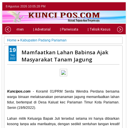
8 Agustus 2026
10:05:30 PM
| Parlemen
| Advetorial
| Pariwisata
| Telisik Kasus
| Su
Home
»
Kabupaten Padang Pariaman
19
Mamfaatkan Lahan Babinsa Ajak
Sep
Masyarakat Tanam Jagung
2022
Kuncipos.com
- Koramil 01/PRM Serda Wendra Perdana bersama
warga binaan melaksanakan penanaman jagung memanfaatkan lahan
tidur, bertempat di Desa Kaluat kec Pariaman Timur Kota Pariaman.
Senin (19/9/2022).
Lahan milik Keluarga Bapak Juli tersebut selama ini hanya dibiarkan
kosong tanpa ada manfaatnya, dengan sedikit sentuhan tangan kreatif