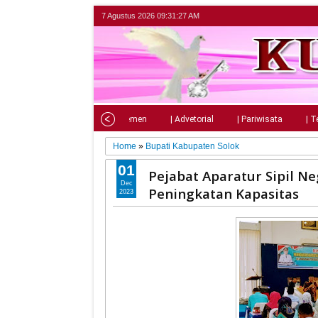
7 Agustus 2026
09:31:28 AM
Home
| Nasional
| Parlemen
| Advetorial
| Pariwisata
| T
Home
»
Bupati Kabupaten Solok
01
Pejabat Aparatur Sipil N
Dec
Peningkatan Kapasitas
2023