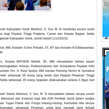
Daerah Kabupaten Solok Medison, S. Sos, M. Si membuka secara resmi
tas bagi Pejabat Tinggi Pratama, Camat dan Kepala Bagian Setda
gkarak Kabupaten Solok, Jumat malam (1/12/2023).
al, MM, Assisten II Deni Prihatni, ST, MT dan Assisten III Editiawarman,
MM.
ara, Kepala BKPSDM Afrialdi, SE, MM menyatakan bahwa tujuan
meningkatkan Kinerja, Profesionalisme dan Kompetensi Pejabat ASN
sumber Drs. H. Asrul Syukur, MM mantan Pamong Senior di Sumatera
umlah sebanyak 58 orang yang terdiri dari Pejabat Pimpinan Tinggi
etda sebanyak 26 orang, kegiatan dilaksanakan selama 3 (tiga) hari
oleh Sekda Medison, S. Sos, M. Si menyatakan bahwa secara umum
h Wawasan dan Evaluasi bagi kita ASN Pemkab Solok dalam rangka
aan Tugas Pokok dan Fungsi masing-masing. Kemudian kita secara
sanakan semangat Pimpinan untuk bisa menjadi yang terbaik