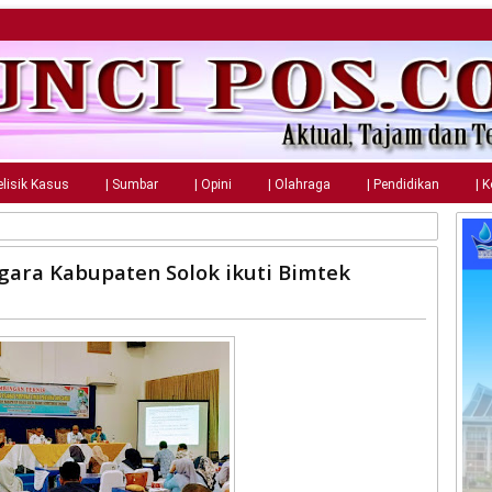
elisik Kasus
| Sumbar
| Opini
| Olahraga
| Pendidikan
| 
egara Kabupaten Solok ikuti Bimtek