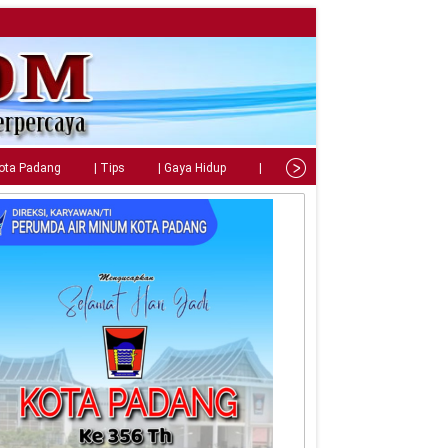
Kota Padang
| Tips
| Gaya Hidup
| Teknologi
| Kuliner
| C