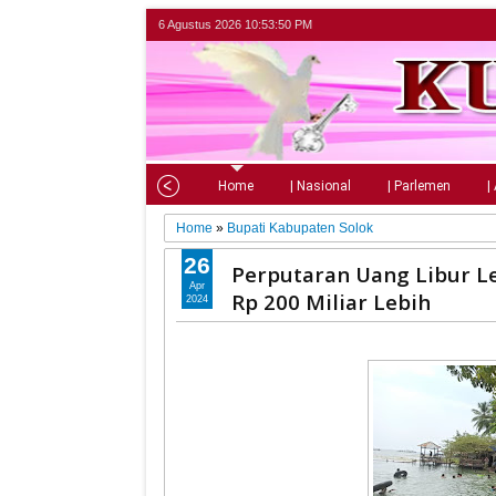
6 Agustus 2026
10:53:51 PM
Home
| Nasional
| Parlemen
|
Home
»
Bupati Kabupaten Solok
26
Perputaran Uang Libur L
Apr
Rp 200 Miliar Lebih
2024