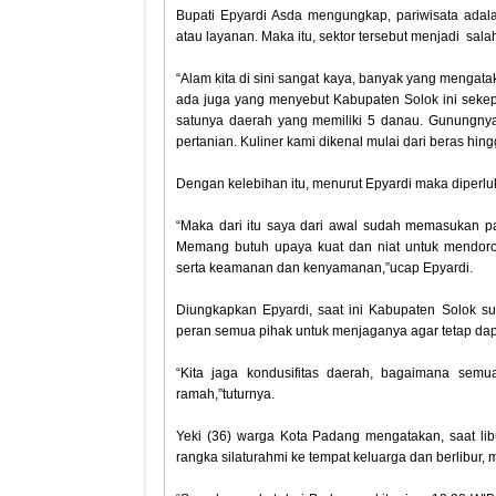
Bupati Epyardi Asda mengungkap, pariwisata adal
atau layanan. Maka itu, sektor tersebut menjadi sal
“Alam kita di sini sangat kaya, banyak yang mengata
ada juga yang menyebut Kabupaten Solok ini sekepi
satunya daerah yang memiliki 5 danau. Gunungnya
pertanian. Kuliner kami dikenal mulai dari beras hin
Dengan kelebihan itu, menurut Epyardi maka diperlu
“Maka dari itu saya dari awal sudah memasukan p
Memang butuh upaya kuat dan niat untuk mendoron
serta keamanan dan kenyamanan,”ucap Epyardi.
Diungkapkan Epyardi, saat ini Kabupaten Solok su
peran semua pihak untuk menjaganya agar tetap dapa
“Kita jaga kondusifitas daerah, bagaimana sem
ramah,”tuturnya.
Yeki (36) warga Kota Padang mengatakan, saat li
rangka silaturahmi ke tempat keluarga dan berlibur, 