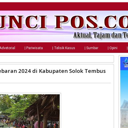
 Advetorial
| Pariwisata
| Telisik Kasus
| Sumbar
| Opini
ebaran 2024 di Kabupaten Solok Tembus