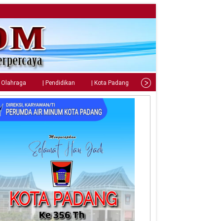
| Olahraga
| Pendidikan
| Kota Padang
| Tips
| Gaya Hidup