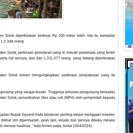
Solok diperkirakan berkisar Rp 200 miliar lebih. Hal itu berkaitan
1,3 Juta orang.
n Solok, perkiraan peredaran uang di industri pariwisata yang terdiri
i serta hal lainnya, dan dari 1.331.077 orang yang datang diperkirakan
ten Solok Armen mengungkapkan, perkiraan perputaraan uang itu
pengunjung yang sangat drastis. Tingginya antusias pengunjung berkaitan
ten Solok, penambahan libur atau cuti (WFH) oleh pemerintah kepada
ggulan Bupati Epyardi Asda berperan penting dalam menggaet investor,
ilihat izin dipermudah, jalan tani, wisata dan lainnya dibuka melalui
h menuai hasilnya, ” kata Armen pada Jumat (26/4/2024).