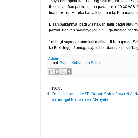
“Saya berangkat dari Padang sekitar jam 13.30 WIB
titik macet. Sampai ke tujuan pada pukul 19.30 WIB. 
luar provinsi. Mereka banyak berlibur ke Kabupaten
Disampaikannya, bagi wisatawan jalur padat atau m
jadwal. Bahkan padatnya jalur itu juga menjadi ta
“Ini bagi saya pertama kali melihat di Kabupaten S
ke Bukittinggi. Semoga saja ini berdampak positif ba
Admin
Label:
Bupati Kabupaten Solok
Next
Orasi Ilmiah di UMSB, Bupati Solok Epyardi Asd
Semangat Mahasiswa Menyala