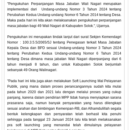
"Pengukuhan Perpanjangan Masa Jabatan Wali Nagari merupakan
implementasi dari Undang-undang Nomor 3 Tahun 2024 tentang
Perubahan Kedua Undang-undang Nomor 6 Tahun 2014 tentang Desa.
Maka pada hari ini kita akan melaksanakan pengukuhan perpanjangan
masa jabatan bagi 49 Wali Nagari di Kabupaten Solok.", Ujarnya.
Pengukuhan ini merupakan tindak lanjut dari surat Sekjen Kemendagri
Nomor : 100.3.5.5/2065/SJ tentang Penegasan terkait Masa Jabatan
Kepala Desa dan BPD sesuai Undang-undang Nomor 3 Tahun 2024
tentang Perubahan Kedua Undang-undang Nomor 6 Tahun 2014
tentang Desa dimana masa jabatan Wali Nagari diperpanjang dari 6
tahun menjadi 8 tahun, dan untuk Kabupaten Solok berjumlah
sebanyak 49 Orang Walinagari.
"Pada hari ini kita juga akan melakukan Soft Launching Mal Pelayanan
Publik, yang mana dalam proses perancangannya sudah kita mulai
pada tahun 2020 dan 2021 lalu dengan melalui proses yang cukup
panjang, karena dalam pendirian MPP tidak hanya menyiapkan sarana
prasarana saja, namun banyak persyaratan yang harus dilengkapi
sesuai arahan dan bimbingan Kemenpan-RB, dan Alhamdulillah segala
bentuk kelengkapan dan persyaratan telah berhasil kita penuhi
sehingga pada tanggal 23 Januari 2024 lalu kita telah melaksanakan
pra soft launching yang menandai telah dimulainya pelayanan