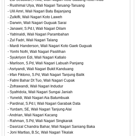
- Rushimal Ulya, Wali Nagari Taruang-Taruang
- Ulil Amri, Wali Nagari Batu Bajanjang
- Zulkifli, Wali Nagari Koto Laweh
- Darwin, Wali Nagari Guguak Sarai
- Janawir, S.Pd.I, Wali Nagari Dilam
- Yatrinaldi, Wali Nagari Parambahan
- Zul Fadri, Wali Nagari Talang
- Mardi Handerson, Wali Nagari Koto Gaek Guguak
- Yonhi Nofri, Wali Nagari Pasilihan
- Syukriyon Edi, Wali Nagari Katialo
- Marlison, S.Pd, Wali Nagari Labuah Panjang
- Asriyandi, Wali Nagari Bukit Kanduang
- Irfan Fiktono, S.Pd, Wali Nagari Tanjung Balik
- Fatmi Bahar Dt Tuo, Wali Nagari Cupak
- Zofrawandi, Wali Nagari Indudur
- Syafridola, Wali Nagari Sungai Janiah
- Yuneldi, Wali Nagari Aia Batumbuak
- Pardinal, S.Pd.I, Wali Nagari Garabak Data
- Yurdam, SE, Wali Nagari Tanjung Alai
- Andrian, Wali Nagari Kacang
- Rahman, S.Pd, Wali Nagari Singkarak
- Dasrizal Chandra Bahar, Wali Nagari Saniang Baka
- Joni Martias, B.Sc, Wali Nagari Tikalak