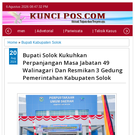
6 Agustus 2026
08:47:34 PM
| Parlemen
| Advetorial
| Pariwisata
| Telisik Kasus
| Su
Home
»
Bupati Kabupaten Solok
20
Bupati Solok Kukuhkan
Aug
Perpanjangan Masa Jabatan 49
2024
Walinagari Dan Resmikan 3 Gedung
Pemerintahan Kabupaten Solok