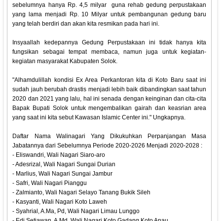
sebelumnya hanya Rp. 4,5 milyar guna rehab gedung perpustakaan
yang lama menjadi Rp. 10 Milyar untuk pembangunan gedung baru
yang telah berdiri dan akan kita resmikan pada hari ini.
Insyaallah kedepannya Gedung Perpustakaan ini tidak hanya kita
fungsikan sebagai tempat membaca, namun juga untuk kegiatan-
kegiatan masyarakat Kabupaten Solok.
"Alhamdulillah kondisi Ex Area Perkantoran kita di Koto Baru saat ini
sudah jauh berubah drastis menjadi lebih baik dibandingkan saat tahun
2020 dan 2021 yang lalu, hal ini senada dengan keinginan dan cita-cita
Bapak Bupati Solok untuk mengembalikan gairah dan keasrian area
yang saat ini kita sebut Kawasan Islamic Center ini." Ungkapnya.
Daftar Nama Walinagari Yang Dikukuhkan Perpanjangan Masa
Jabatannya dari Sebelumnya Periode 2020-2026 Menjadi 2020-2028 :
- Eliswandri, Wali Nagari Siaro-aro
- Adesrizal, Wali Nagari Sungai Durian
- Marlius, Wali Nagari Sungai Jambur
- Safri, Wali Nagari Pianggu
- Zalmianto, Wali Nagari Selayo Tanang Bukik Sileh
- Kasyanti, Wali Nagari Koto Laweh
- Syahrial, A.Ma, Pd, Wali Nagari Limau Lunggo
- Edi Setiawan, A.Md, Wali Nagari Koto Gadang Koto Anau