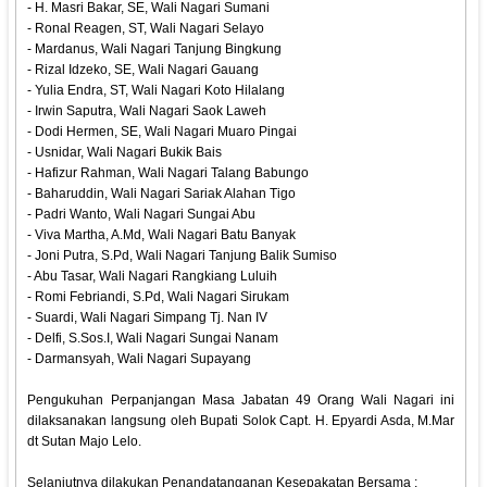
- H. Masri Bakar, SE, Wali Nagari Sumani
- Ronal Reagen, ST, Wali Nagari Selayo
- Mardanus, Wali Nagari Tanjung Bingkung
- Rizal Idzeko, SE, Wali Nagari Gauang
- Yulia Endra, ST, Wali Nagari Koto Hilalang
- Irwin Saputra, Wali Nagari Saok Laweh
- Dodi Hermen, SE, Wali Nagari Muaro Pingai
- Usnidar, Wali Nagari Bukik Bais
- Hafizur Rahman, Wali Nagari Talang Babungo
- Baharuddin, Wali Nagari Sariak Alahan Tigo
- Padri Wanto, Wali Nagari Sungai Abu
- Viva Martha, A.Md, Wali Nagari Batu Banyak
- Joni Putra, S.Pd, Wali Nagari Tanjung Balik Sumiso
- Abu Tasar, Wali Nagari Rangkiang Luluih
- Romi Febriandi, S.Pd, Wali Nagari Sirukam
- Suardi, Wali Nagari Simpang Tj. Nan IV
- Delfi, S.Sos.I, Wali Nagari Sungai Nanam
- Darmansyah, Wali Nagari Supayang
Pengukuhan Perpanjangan Masa Jabatan 49 Orang Wali Nagari ini
dilaksanakan langsung oleh Bupati Solok Capt. H. Epyardi Asda, M.Mar
dt Sutan Majo Lelo.
Selanjutnya dilakukan Penandatanganan Kesepakatan Bersama :