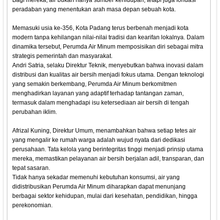
Bagi mereka, air bukan hanya sumber kehidupan, tetapi juga fondasi
peradaban yang menentukan arah masa depan sebuah kota.
Memasuki usia ke-356, Kota Padang terus berbenah menjadi kota
modern tanpa kehilangan nilai-nilai tradisi dan kearifan lokalnya. Dalam
dinamika tersebut, Perumda Air Minum memposisikan diri sebagai mitra
strategis pemerintah dan masyarakat.
Andri Satria, selaku Direktur Teknik, menyebutkan bahwa inovasi dalam
distribusi dan kualitas air bersih menjadi fokus utama. Dengan teknologi
yang semakin berkembang, Perumda Air Minum berkomitmen
menghadirkan layanan yang adaptif terhadap tantangan zaman,
termasuk dalam menghadapi isu ketersediaan air bersih di tengah
perubahan iklim.
Afrizal Kuning, Direktur Umum, menambahkan bahwa setiap tetes air
yang mengalir ke rumah warga adalah wujud nyata dari dedikasi
perusahaan. Tata kelola yang berintegritas tinggi menjadi prinsip utama
mereka, memastikan pelayanan air bersih berjalan adil, transparan, dan
tepat sasaran.
Tidak hanya sekadar memenuhi kebutuhan konsumsi, air yang
didistribusikan Perumda Air Minum diharapkan dapat menunjang
berbagai sektor kehidupan, mulai dari kesehatan, pendidikan, hingga
perekonomian.