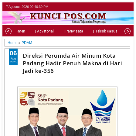
7 Agustus 2026
09:40:40 PM
| Parlemen
| Advetorial
| Pariwisata
| Telisik Kasus
| Su
Home
»
PDAM
06
Direksi Perumda Air Minum Kota
Aug
Padang Hadir Penuh Makna di Hari
2025
Jadi ke-356