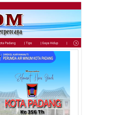
Kota Padang
| Tips
| Gaya Hidup
| Teknologi
| Kuliner
| C