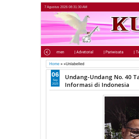
7 Agustus 2026
08:31:32 AM
Home
| Nasional
| Parlemen
| Advetorial
| Pariwisata
| T
Home
» »Unlabelled
06
Undang-Undang No. 40 Ta
Sep
Informasi di Indonesia
2025