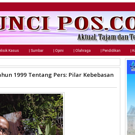
elisik Kasus
| Sumbar
| Opini
| Olahraga
| Pendidikan
| 
hun 1999 Tentang Pers: Pilar Kebebasan