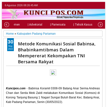
6 Agustus 2026
08:26:46 AM
| Parlemen
| Advetorial
| Pariwisata
| Telisik Kasus
| Su
Home
»
Kabupaten Padang Pariaman
30
Metode Komunikasi Sosial Babinsa,
May
Bhabinkamtibmas Dalam
2022
Mempererat Kekompakan TNI
Bersama Rakyat
Kuncipos.com
- Babinsa Koramil 0308-09 Batang Anai Serma Andreas
Chan dan Serda Meki Zaldi melakukan Komunikasi Sosial (Komsos) di
Korong Tanjung Basung 1 Nagari Sungai Buluh Barat Kec. Batang Anai,
Kab Padang Pariaman, Senin (30/05/2022).