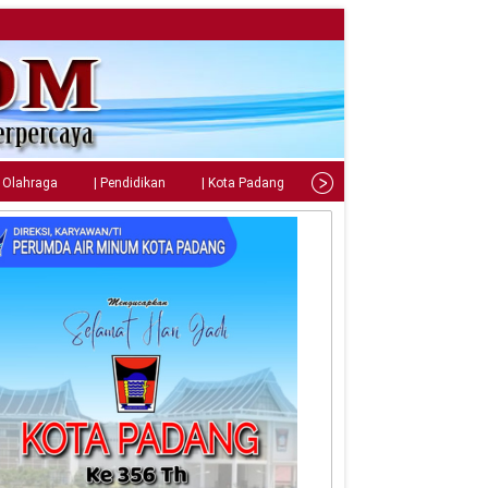
| Olahraga
| Pendidikan
| Kota Padang
| Tips
| Gaya Hidup