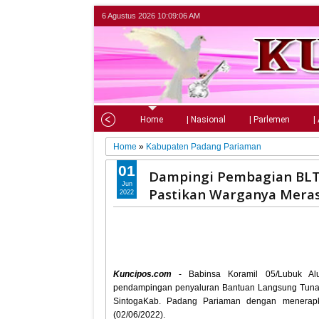
6 Agustus 2026
10:09:08 AM
Home
| Nasional
| Parlemen
|
Home
»
Kabupaten Padang Pariaman
01
Dampingi Pembagian BLT
Jun
Pastikan Warganya Mer
2022
Kuncipos.com
- Babinsa Koramil 05/Lubuk Al
pendampingan penyaluran Bantuan Langsung Tunai
SintogaKab. Padang Pariaman dengan menerapk
(02/06/2022).