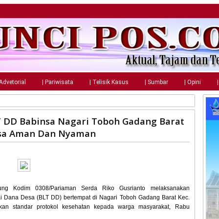
 Advetorial
| Pariwisata
| Telisik Kasus
| Sumbar
| Opini
 DD Babinsa Nagari Toboh Gadang Barat
asa Aman Dan Nyaman
ung Kodim 0308/Pariaman Serda Riko Gusrianto melaksanakan
 Dana Desa (BLT DD) bertempat di Nagari Toboh Gadang Barat Kec.
an standar protokol kesehatan kepada warga masyarakat, Rabu