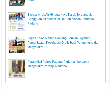
Subuh"
Bypass Anak Air Hingga Kayu Kalek Terdampak
Gangguan Air Malam Ini, Ini Penjelasan Perumda
Padang
Lapas Kelas Alahan Panjang Berikan Layanan
Pemeriksaan Kesehatan Gratis bagi Pengunjung dan
Masyarakat
Peran Aktif Polres Padang Pariaman bersama
Masyarakat Perangi Narkoba
KunciPos.com
© 2013. All Rights Reserved.
Pedoman Media Siber
Redaksi
Powered by: Indra Permana