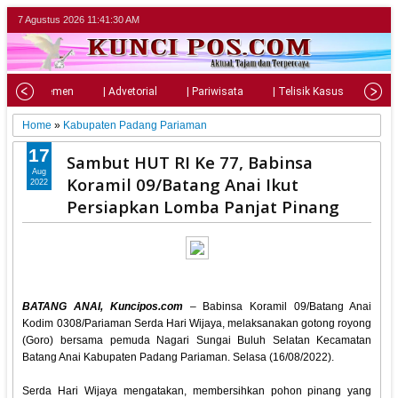
7 Agustus 2026
11:41:31 AM
| Parlemen
| Advetorial
| Pariwisata
| Telisik Kasus
| Su
Home
»
Kabupaten Padang Pariaman
17
Sambut HUT RI Ke 77, Babinsa
Aug
Koramil 09/Batang Anai Ikut
2022
Persiapkan Lomba Panjat Pinang
BATANG ANAI, Kuncipos.com
– Babinsa Koramil 09/Batang Anai
Kodim 0308/Pariaman Serda Hari Wijaya, melaksanakan gotong royong
(Goro) bersama pemuda Nagari Sungai Buluh Selatan Kecamatan
Batang Anai Kabupaten Padang Pariaman. Selasa (16/08/2022).
Serda Hari Wijaya mengatakan, membersihkan pohon pinang yang