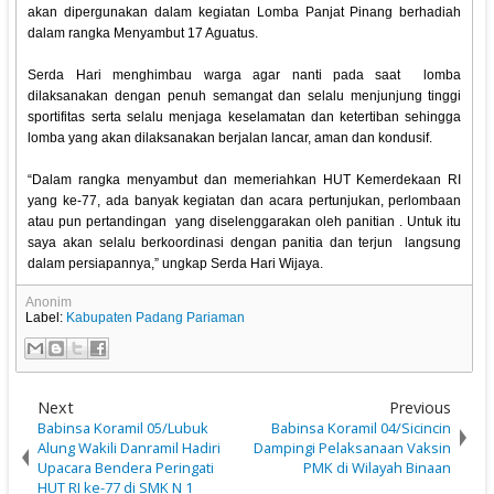
akan dipergunakan dalam kegiatan Lomba Panjat Pinang berhadiah
dalam rangka Menyambut 17 Aguatus.
Serda Hari menghimbau warga agar nanti pada saat lomba
dilaksanakan dengan penuh semangat dan selalu menjunjung tinggi
sportifitas serta selalu menjaga keselamatan dan ketertiban sehingga
lomba yang akan dilaksanakan berjalan lancar, aman dan kondusif.
“Dalam rangka menyambut dan memeriahkan HUT Kemerdekaan RI
yang ke-77, ada banyak kegiatan dan acara pertunjukan, perlombaan
atau pun pertandingan yang diselenggarakan oleh panitian . Untuk itu
saya akan selalu berkoordinasi dengan panitia dan terjun langsung
dalam persiapannya,” ungkap Serda Hari Wijaya.
Anonim
Label:
Kabupaten Padang Pariaman
Next
Previous
Babinsa Koramil 05/Lubuk
Babinsa Koramil 04/Sicincin
Alung Wakili Danramil Hadiri
Dampingi Pelaksanaan Vaksin
Upacara Bendera Peringati
PMK di Wilayah Binaan
HUT RI ke-77 di SMK N 1