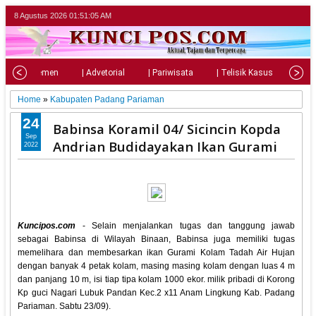
8 Agustus 2026
01:51:06 AM
| Parlemen
| Advetorial
| Pariwisata
| Telisik Kasus
| Su
Home
»
Kabupaten Padang Pariaman
24
Babinsa Koramil 04/ Sicincin Kopda
Sep
Andrian Budidayakan Ikan Gurami
2022
Kuncipos.com
- Selain menjalankan tugas dan tanggung jawab
sebagai Babinsa di Wilayah Binaan, Babinsa juga memiliki tugas
memelihara dan membesarkan ikan Gurami Kolam Tadah Air Hujan
dengan banyak 4 petak kolam, masing masing kolam dengan luas 4 m
dan panjang 10 m, isi tiap tipa kolam 1000 ekor. milik pribadi di Korong
Kp guci Nagari Lubuk Pandan Kec.2 x11 Anam Lingkung Kab. Padang
Pariaman. Sabtu 23/09).