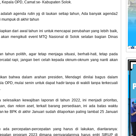
, Kepala OPD, Camat se- Kabupaten Solok.
 adalah agenda rutin yg di laukan setiap tahun, Ada banyak agenda2
ai mumpuk di akhir tahun
pkan dari awal tahun ini untuk mencapai perubahan yang lebih baik,
 akan mengikuti event MTQ Nasional di Solok selatan bagian Dinas
 tahun politih, agar tetap menjaga situasi, berhati-hati, tetap pada
ercatat rapi, jangan beri celah kepada oknum-oknum yang nanti akan
ikan bahwa dalam arahan presiden, Mendagri dinilai bagus dalam
la OPD, mulai senin untuk dapat hadir tanpa di wakili tanpa terkecuali
.
selesaikan kewajiban laporan di tahun 2022, ini menjadi prioritas,
, dan rekon aset, terkait barang persediaan, ini ada batas waktu
an ke BPK di akhir Januari sudah dilaporkan paling lambat 25 Januari
 ada percepatan-percepatan yang harus di lakukan, diantaranya:
epatan program 2023 dimana persyaratannya harus entri SIRUP di