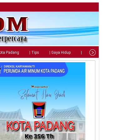
Kota Padang
| Tips
| Gaya Hidup
| Teknologi
| Kuliner
| C