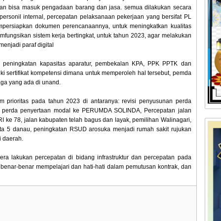
ak akan bisa masuk pengadaan barang dan jasa. semua dilakukan secara
personil internal, percepatan pelaksanaan pekerjaan yang bersifat PL
empersiapkan dokumen perencanaannya, untuk meningkatkan kualitas
fungsikan sistem kerja bertingkat, untuk tahun 2023, agar melakukan
enjadi paraf digital
n peningkatan kapasitas aparatur, pembekalan KPA, PPK PPTK dan
i sertifikat kompetensi dimana untuk memperoleh hal tersebut, pemda
ga yang ada di unand.
prioritas pada tahun 2023 di antaranya: revisi penyusunan perda
perda penyertaan modal ke PERUMDA SOLINDA, Percepatan jalan
 ke 78, jalan kabupaten telah bagus dan layak, pemilihan Walinagari,
sata 5 danau, peningkatan RSUD arosuka menjadi rumah sakit rujukan
i daerah.
ra lakukan percepatan di bidang infrastruktur dan percepatan pada
a benar-benar mempelajari dan hati-hati dalam pemutusan kontrak, dan