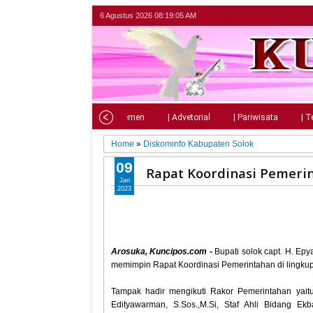
6 Agustus 2026
08:19:06 AM
Home
| Nasional
| Parlemen
| Advetorial
| Pariwisata
| T
Home
»
Diskominfo Kabupaten Solok
09
Rapat Koordinasi Pemeri
Jan
2023
Arosuka, Kuncipos.com -
Bupati solok capt. H. Epy
memimpin Rapat Koordinasi Pemerintahan di lingkup
Tampak hadir mengikuti Rakor Pemerintahan yaitu, As
Edityawarman, S.Sos.,M.Si, Staf Ahli Bidang Ek