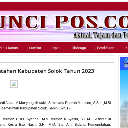
elisik Kasus
| Sumbar
| Opini
| Olahraga
| Pendidikan
| 
ntahan Kabupaten Solok Tahun 2023
ardi Asda, M.Mar yang di wakili Sekretaris Daerah Medison, S.Sos.,M.Si
 pemerintah Kabupaten Solok. Senin (09/01).
isten I Drs. Syahrial, M.M, Asisten II Syaiful, S.T.,M.T, Asisten III
bang Kesra Eva Nasri, S.H., M.M, Staf Ahli Bidang Pemerintahan,