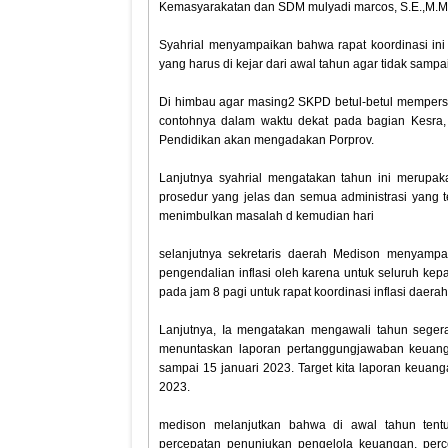
Kemasyarakatan dan SDM mulyadi marcos, S.E.,M.M
Syahrial menyampaikan bahwa rapat koordinasi ini
yang harus di kejar dari awal tahun agar tidak samp
Di himbau agar masing2 SKPD betul-betul mempersia
contohnya dalam waktu dekat pada bagian Kesra,
Pendidikan akan mengadakan Porprov.
Lanjutnya syahrial mengatakan tahun ini merupakan
prosedur yang jelas dan semua administrasi yang t
menimbulkan masalah d kemudian hari
selanjutnya sekretaris daerah Medison menyampa
pengendalian inflasi oleh karena untuk seluruh kepa
pada jam 8 pagi untuk rapat koordinasi inflasi daerah
Lanjutnya, Ia mengatakan mengawali tahun segera 
menuntaskan laporan pertanggungjawaban keuangan
sampai 15 januari 2023. Target kita laporan keuang
2023.
medison melanjutkan bahwa di awal tahun tentu
percepatan penunjukan pengelola keuangan, perc