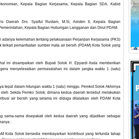
ekonomian, Kepala Bagian Kerjasama, Kepala Bagian SDA, Kabid
is Daerah Drs. Syaiful Rustam, M.Si, Asisten II, Kepala Bagian
Pemerintahan, Kepala Bagian Hubungan Langganan dan Dirut PDAM.
ui adanya kelemahan tentang pelaksanaan Perjanjian Kerjasama (PKS)
 terkait pemanfaatan sumber mata air bersih (PDAM) Kota Solok yang
al ini disampaikan oleh Bupati Solok H. Epyardi Asda memberikan
egera menyelesaikan permasalahan ini dalam jangka waktu 1 (satu)
ya tepat dalam hitungan waktu 1 (satu) minggu. Pemkot Solok Akhirnya
 oleh Sekda Pemko Solok, dimana kedua daerah tersebut melakukan
ribusi air bersih yang selama ini diduga dilalaikan oleh PDAM Kota
ng sama-sama disepakati oleh kedua daerah yang dijadikan sebagai
ranya :
M Kota Solok bersedia membayarkan kontribusi yang tertunda tahap