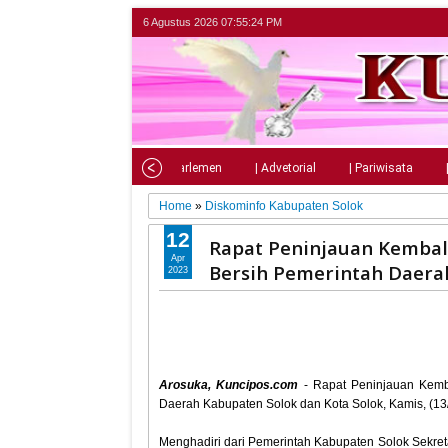
6 Agustus 2026
07:55:25 PM
Home
| Nasional
| Parlemen
| Advetorial
| Pariwisata
Home
»
Diskominfo Kabupaten Solok
12
Rapat Peninjauan Kembal
Apr
Bersih Pemerintah Daera
2023
Arosuka, Kuncipos.com
- Rapat Peninjauan Kemba
Daerah Kabupaten Solok dan Kota Solok, Kamis, (13
Menghadiri dari Pemerintah Kabupaten Solok Sekretar