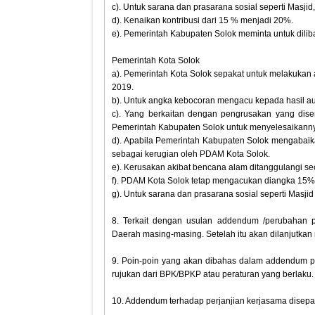
c). Untuk sarana dan prasarana sosial seperti Masjid, 
d). Kenaikan kontribusi dari 15 % menjadi 20%.
e). Pemerintah Kabupaten Solok meminta untuk dili
Pemerintah Kota Solok
a). Pemerintah Kota Solok sepakat untuk melakukan
2019.
b). Untuk angka kebocoran mengacu kepada hasil au
c). Yang berkaitan dengan pengrusakan yang dis
Pemerintah Kabupaten Solok untuk menyelesaikann
d). Apabila Pemerintah Kabupaten Solok mengabaika
sebagai kerugian oleh PDAM Kota Solok.
e). Kerusakan akibat bencana alam ditanggulangi se
f). PDAM Kota Solok tetap mengacukan diangka 15%
g). Untuk sarana dan prasarana sosial seperti Masjid
8. Terkait dengan usulan addendum /perubahan pe
Daerah masing-masing. Setelah itu akan dilanjutka
9. Poin-poin yang akan dibahas dalam addendum p
rujukan dari BPK/BPKP atau peraturan yang berlaku.
10. Addendum terhadap perjanjian kerjasama disepak