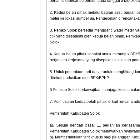
pertama sebesar 50 persen pada tanggal 5 Mei 2023
2. Kedua belah pihak melalui bagian aset, bagian
meter ke lokasi sumber air. Pengecekan direncanaka
3. Pemko Solok bersedia mengganti water meter ya
titik yang disepakati oleh kedua belah pihak. Pemk
Solok.
4. Kedua belah pihak sepakat untuk menunjuk BPK/B
perjanjian kerjasama yang disepakati dilakukan pa
5. Untuk penentuan tarif dasar untuk menghitung kon
direkomendasikan oleh BPK/BPKP.
6.Pemkab Solok berkewajiban menjaga keselamatan 
7. Poin usulan kedua belah pihak terkait rencana add
Pemerintah Kabupaten Solok
a). Sesuai dengan pasal 11 perjanjian kerjasama
Pemerintah Kabupaten Solok menawarkan revisi/ad
b). Memberlakukan tarif khusus bagi pelanggan Ka