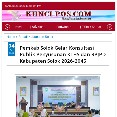
6 Agustus 2026
11:05:06 PM
| Parlemen
| Advetorial
| Pariwisata
| Telisik Kasus
| Su
Home
»
Bupati Kabupaten Solok
04
Pemkab Solok Gelar Konsultasi
Oct
Publik Penyusunan KLHS dan RPJPD
2023
Kabupaten Solok 2026-2045