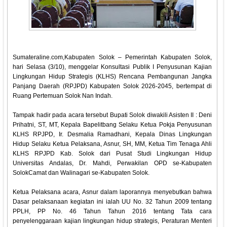
Sumateraline.com,Kabupaten Solok – Pemerintah Kabupaten Solok,
hari Selasa (3/10), menggelar Konsultasi Publik I Penyusunan Kajian
Lingkungan Hidup Strategis (KLHS) Rencana Pembangunan Jangka
Panjang Daerah (RPJPD) Kabupaten Solok 2026-2045, bertempat di
Ruang Pertemuan Solok Nan Indah.
Tampak hadir pada acara tersebut Bupati Solok diwakili Asisten II : Deni
Prihatni, ST, MT, Kepala Bapelitbang Selaku Ketua Pokja Penyusunan
KLHS RPJPD, Ir. Desmalia Ramadhani, Kepala Dinas Lingkungan
Hidup Selaku Ketua Pelaksana, Asnur, SH, MM, Ketua Tim Tenaga Ahli
KLHS RPJPD Kab. Solok dari Pusat Studi Lingkungan Hidup
Universitas Andalas, Dr. Mahdi, Perwakilan OPD se-Kabupaten
SolokCamat dan Walinagari se-Kabupaten Solok.
Ketua Pelaksana acara, Asnur dalam laporannya menyebutkan bahwa
Dasar pelaksanaan kegiatan ini ialah UU No. 32 Tahun 2009 tentang
PPLH, PP No. 46 Tahun Tahun 2016 tentang Tata cara
penyelenggaraan kajian lingkungan hidup strategis, Peraturan Menteri